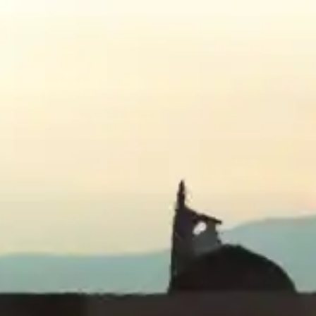
エ
リ
ア
に
誕
生
す
る