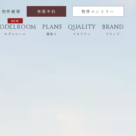
物件概要
来場予約
物件エントリー
ODELROOM
PLANS
QUALITY
BRAND
モデルルーム
間取り
クオリティ
ブランド
H
LOCATION
チ
ロケーション