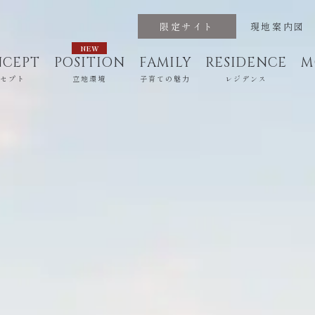
限定サイト
現地案内図
CEPT
POSITION
FAMILY
RESIDENCE
M
ンセプト
立地環境
子育ての魅力
レジデンス
IDENCE
CHILDCARE SUPPORT
TACHIKITA
COMMON SPACE
HIGASHIYAMATO
CHILD REARING
ZE
ジデンス
子育て支援
タチキタ
共用空間
子育ての魅力
東大和
ゼッ