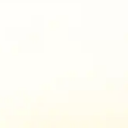
全
立
394
川
北
邸