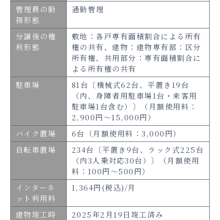
管理員の勤
通勤管理
務形態
分譲後の権
敷地：各戸専有面積割合による所有
利形態
権の共有、建物：建物専有部：区分
所有権、共用部分：専有面積割合に
よる所有権の共有
駐車場
81台〔機械式62台、平置き19台
（内、身障者用駐車場1台・来客用
駐車場1台含む）〕（月額使用料：
2,900円～15,000円）
バイク置場
6台（月額使用料：3,000円）
自転車置場
234台〔平置き9台、ラック式225台
（内3人乗対応30台）〕（月額使用
料：100円～500円）
インターネ
1,364円(税込)/月
ット利用料
建物竣工時
2025年2月19日竣工済み