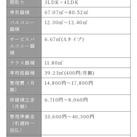
間取り
3LDK・4LDK
専有面積
67.07㎡～80.52㎡
バルコニー
12.30㎡～12.40㎡
面積
サービスバ
6.67㎡(Aタイプ)
ルコニー面
積
テラス面積
11.80㎡
専用庭面積
39.23㎡(400円/月額)
管理費（月
14,800円～17,800円
額）
修繕積立金
6,710円～8,060円
（月額）
管理準備金
33,600円～40,300円
（引渡時一
括払）