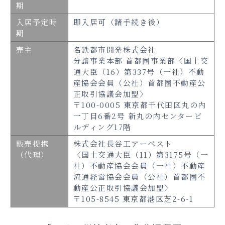
期
入居予定時
即入居可（諸手続き後）
期
売主
名鉄都市開発株式会社
分譲事業本部 首都圏事業部〈国土交
通大臣（16）第337号（一社）不動
産協会会員（公社）首都圏不動産公
正取引協議会加盟〉
〒100-0005 東京都千代田区丸の内
一丁目6番2号 新丸の内センタービ
ルディング17階
販売提携
株式会社長谷工アーベスト
（代理）
〈国土交通大臣（11）第3175号（一
社）不動産協会会員（一社）不動産
流通経営協会会員（公社）首都圏不
動産公正取引協議会加盟〉
〒105-8545 東京都港区芝2-6-1