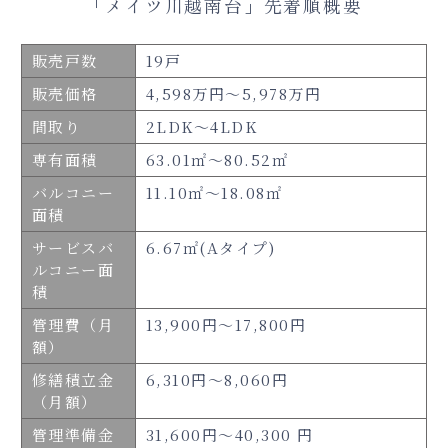
「メイツ川越南台」先着順概要
販売戸数
19戸
販売価格
4,598万円～5,978万円
間取り
2LDK～4LDK
専有面積
63.01㎡～80.52㎡
バルコニー
11.10㎡～18.08㎡
面積
サービスバ
6.67㎡(Aタイプ)
ルコニー面
積
管理費（月
13,900円～17,800円
額）
修繕積立金
6,310円～8,060円
（月額）
管理準備金
31,600円～40,300 円