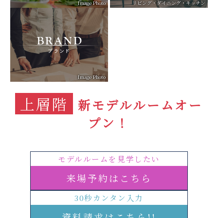
Image Photo
リビング・ダイニング・キッチン
Image Photo
上層階
新モデルルームオー
プン！
モデルルームを見学したい
来場予約はこちら
30秒カンタン入力
資料請求はこちら!!