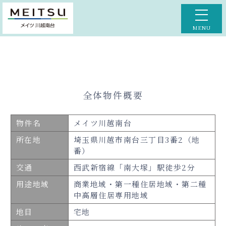
MENU
TOP
MERIT
POSITION
ACCESS
全体物件概要
LOCATION
DESIGN
PLANS
QUALITY
物件名
メイツ川越南台
所在地
埼玉県川越市南台三丁目3番2（地
MODELROOM
BRAND
番）
交通
OUTLINE
西武新宿線「南大塚」駅徒歩2分
用途地域
商業地域・第一種住居地域・第二種
中高層住居専用地域
地目
宅地