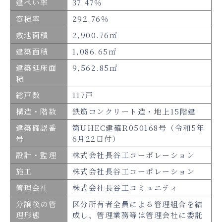
建ぺい率
37.47％
容積率
292.76％
敷地面積
2,900.76㎡
建築面積
1,086.65㎡
さらに、パスワードの入力で
詳しい情報をご覧いただけます。
建築延床面
9,562.85㎡
積
パスワードの取得は資料請求または来場
予約をお願いします！
総戸数
117戸
構造・階数
鉄筋コンクリート造・地上15階建
建築確認番
第UHEC建確R050168号（令和5年
号
6月22日付）
設計・監理
株式会社長谷工コーポレーション
施工
株式会社長谷工コーポレーション
管理会社
株式会社長谷工コミュニティ
分譲後の管
区分所有者全員による管理組合を結
理形態
成し、管理業務等は管理会社に委託