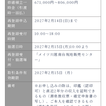
修繕積立一
671,000円～806,000円
時金（引渡
時一括払）
再登録申込
2027年2月14日(日)まで
期間
再登録受付
10:00～18:00
時間
抽選日時
2027年2月15日(月)10:00より
再登録受
「メイツ川越南台現地販売センタ
付・抽選場
ー」
所
取引条件有
2027年2月15日（月）
効期限
備考
※お申し込みの際は、印鑑（認印
可）と直近2年分の収入を証明でき
るもの（源泉徴収票・確定申告書の
写し）、ご本人を確認できるもの