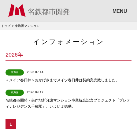
MENU
トップ
東海圏マンション
インフォメーション
2026年
2026.07.14
東海圏
＜メイツ春日井＞おかげさまでメイツ春日井は契約完売致しました。
2026.04.17
東海圏
名鉄都市開発・矢作地所分譲マンション事業統合記念プロジェクト「プレテ
ィナレジデンス千種駅」、いよいよ始動。
1