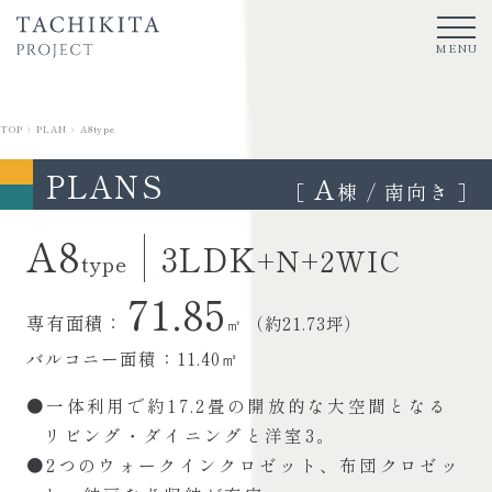
MENU
TOP
トップ
TOP
>
PLAN
>
A8type
PLANS
A
CONCEPT
［
棟 / 南向き ］
コンセプト
A8
3LDK
+N+2WIC
POSITION
type
立地環境
71.85
専有面積：
FAMILY
（約21.73坪）
㎡
アクセス
子育ての魅力
バルコニー面積：11.40㎡
タチキタ
RESIDENCE
子育て支援
レジデンス
●一体利用で約17.2畳の開放的な大空間となる
東大和
リビング・ダイニングと洋室3。
子育ての魅力
ロケーション
MODELROOM
●2つのウォークインクロゼット、布団クロゼッ
レジデンス
モデルルーム