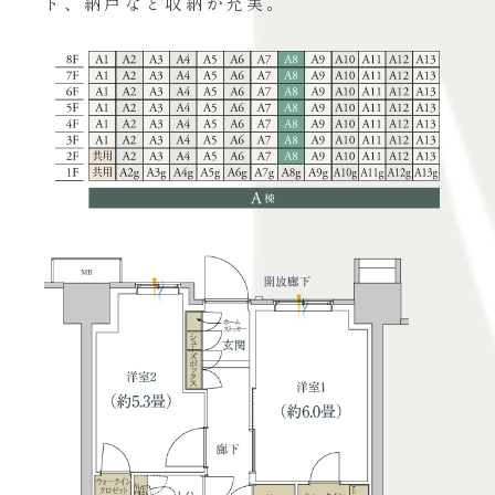
ト、納戸など収納が充実。
共用空間
PLANS
間取り
ゼッチ
QUALITY
クオリティ
BRAND
ブランド
現地案内図
限定サイト
物件概要
物件の最新情報や、
より詳しい情報が知りたい方はこちら。
物件エントリー