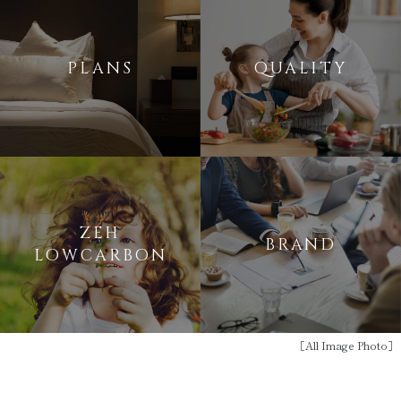
PLANS
QUALITY
ZEH
BRAND
LOWCARBON
［All Image Photo］